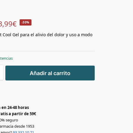
3,99
€
-30%
 Cool Gel para el alivio del dolor y uso a modo
stencias
+
Añadir al carrito
-
 en 24-48 horas
atis a partir de 59€
0% seguro
armacia desde 1953
udamos?
93 332 10 71