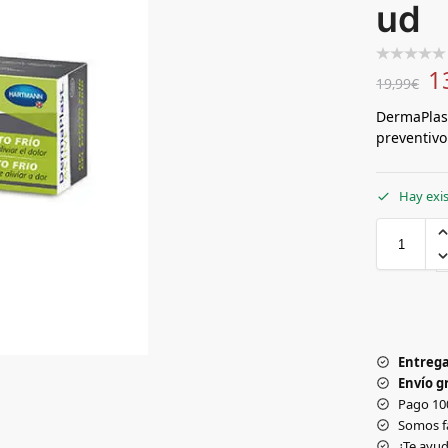
ud
1
19,99
€
DermaPlast
preventivo
Hay exi
Entrega
Envío gr
Pago 10
Somos f
¿Te ay