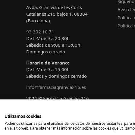
Sígueno
Avda. Gran via de les Corts
Aviso le
Catalanes 216 bajos 1, 08004
Política
(Barcelona)
Política
93 332 10 71
De L-V de 9 a 20:30h
Sábados de 9:00 a 13:00h
Domingos cerrado
Horario de Verano:
De L-V de 9 a 15:00h
Sábados y domingos cerrado
info@farmaciagranvia216.es
2024 © Farmacia Granvia 216
Diseñado y desarrollado por
A!claro
Marketing
Utilizamos cookies
Podemos utilizarlas para el análisis de los datos de nuestros visitantes, par
en el sitio web. Para obtener más información sobre las cookies que utilizamos