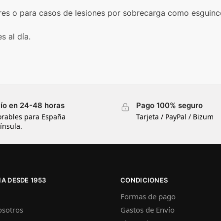
es o para casos de lesiones por sobrecarga como esguinces 
s al día.
ío en 24-48 horas
Pago 100% seguro
orables para España
Tarjeta / PayPal / Bizum
ínsula.
A DESDE 1953
CONDICIONES
Formas de pago
osotros
Gastos de Envío