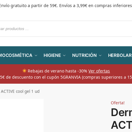
Envío gratuito a partir de 59€. Envíos a 3,99€ en compras inferiores
MOCOSMÉTICA
HIGIENE
NUTRICIÓN
HERBOLAR
Rebajas de verano hasta -30%
Ver ofertas
​ 5€ de descuento con el cupón 5GRANVIA (compras superiores a 15
ACTIVE cool gel 1 ud
Oferta!
Der
ACTI