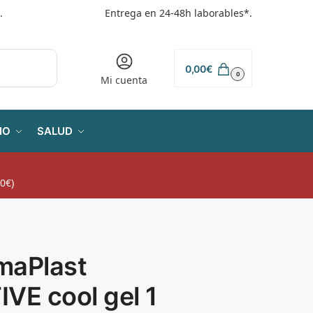
.
Entrega en 24-48h laborables*.
0,00
€
0
Mi cuenta
IO
SALUD
0€)
maPlast
VE cool gel 1