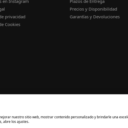
s en Instagram
Plazos de Entrega
gal
Precios y Disponibilidad
 de privacidad
Garantías y Devoluciones
 de Cookies
a mejorar nuestro sitio web, mostrar contenido personalizado y brindarle una exce
, abre los ajustes.