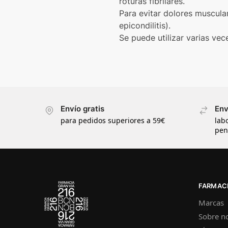
roturas fibrilares.
Para evitar dolores muscular
epicondilitis).
Se puede utilizar varias vece
Envío gratis
Env
para pedidos superiores a 59€
lab
pen
FARMACI
Marcas
Sobre n