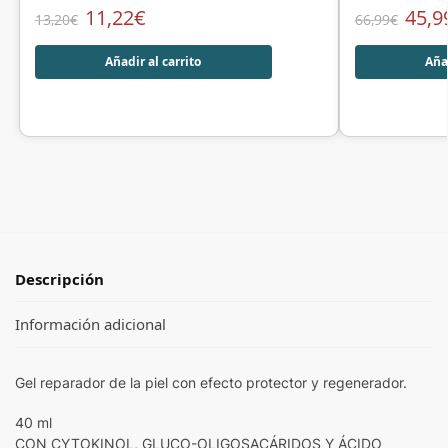
11,22
€
45,9
13,20
€
66,99
€
Añadir al carrito
Añad
Descripción
Información adicional
Gel reparador de la piel con efecto protector y regenerador.
40 ml
CON CYTOKINOL, GLUCO-OLIGOSACÁRIDOS Y ÁCIDO