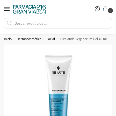
0
Rebajas de verano hasta -30%
Ver ofertas
​ 5€ de descuento con el cupón 5GRANVIA (compras superiores a 150€)
Inicio
Dermocosmética
Facial
Cumlaude Regenerum Gel 40 ml
/
/
/