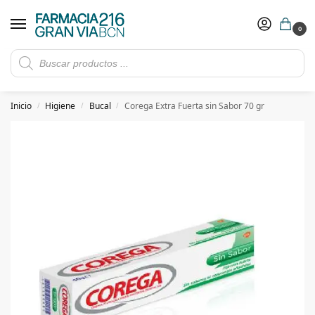
0
Rebajas de verano hasta -30%
Ver ofertas
​ 5€ de descuento con el cupón 5GRANVIA (compras superiores a 150€)
Inicio
Higiene
Bucal
Corega Extra Fuerta sin Sabor 70 gr
/
/
/