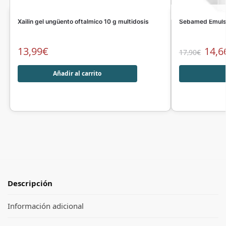
Xailin gel ungüento oftalmico 10 g multidosis
Sebamed Emulsi
13,99
€
14,6
17,90
€
Añadir al carrito
Descripción
Información adicional