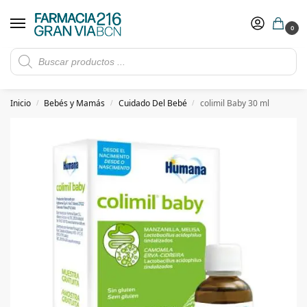
0
Rebajas de verano hasta -30%
Ver ofertas
​ 5€ de descuento con el cupón 5GRANVIA (compras superiores a 150€)
Inicio
Bebés y Mamás
Cuidado Del Bebé
colimil Baby 30 ml
/
/
/