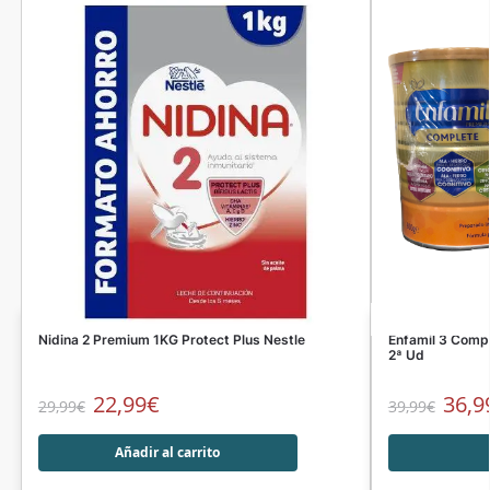
Nidina 2 Premium 1KG Protect Plus Nestle
Enfamil 3 Comp
2ª Ud
22,99
€
36,9
29,99
€
39,99
€
Añadir al carrito