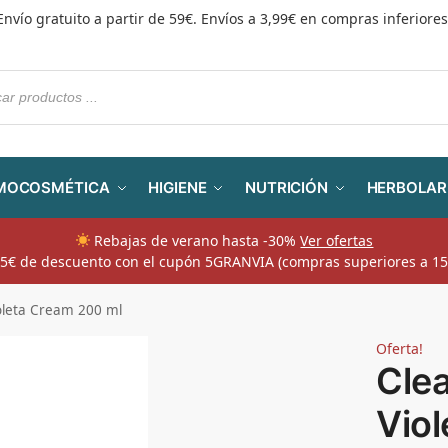
Envío gratuito a partir de 59€. Envíos a 3,99€ en compras inferiores
MOCOSMÉTICA
HIGIENE
NUTRICIÓN
HERBOLAR
Rebajas de verano hasta -30%
Ver ofertas
​ 5€ de descuento con el cupón 5GRANVIA (compras superiores a 15
oleta Cream 200 ml
Oferta!
Cle
Vio