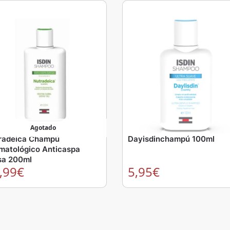
Agotado
radeica Champú
Dayisdinchampú 100ml
matológico Anticaspa
sa 200ml
,99
€
5,95
€