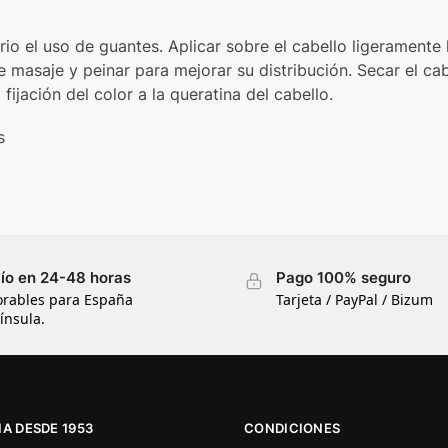
io el uso de guantes. Aplicar sobre el cabello ligerament
e masaje y peinar para mejorar su distribución. Secar el ca
fijación del color a la queratina del cabello.
s
ío en 24-48 horas
Pago 100% seguro
orables para España
Tarjeta / PayPal / Bizum
ínsula.
A DESDE 1953
CONDICIONES