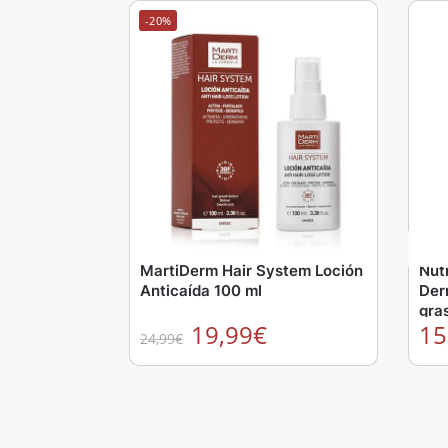
-20%
MartiDerm Hair System Loción
Nut
Anticaída 100 ml
Der
gra
19,99
€
15
24,99
€