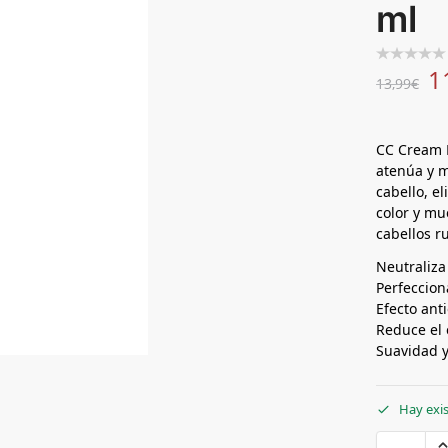
ml
1
13,99
€
CC Cream M
atenúa y m
cabello, e
color y mu
cabellos r
Neutraliza
Perfecciona
Efecto ant
Reduce el
Suavidad y 
Hay exi