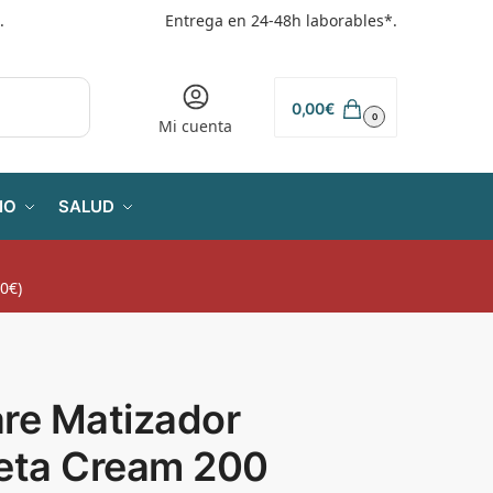
.
Entrega en 24-48h laborables*.
0,00
€
0
Mi cuenta
IO
SALUD
0€)
are Matizador
leta Cream 200