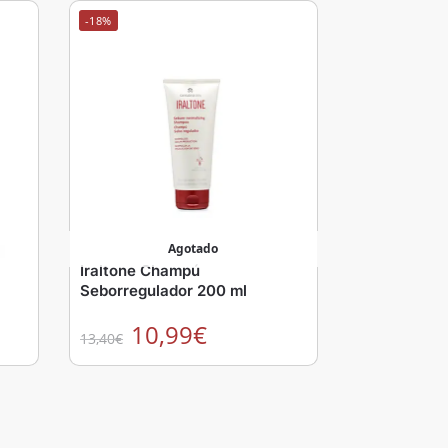
-18%
Agotado
Iraltone Champú
Seborregulador 200 ml
10,99
€
13,40
€