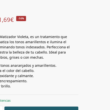
1,69
€
-16%
atizador Violeta, es un tratamiento que
atiza los tonos amarillentos e ilumina el
liminando tonos indeseados. Perfecciona el
estra la belleza de tu cabello. Ideal para
ubios, grises o con mechas.
 tonos anaranjados y amarillentos.
 el color del cabello.
ioxidante y calmante.
 encrespamiento.
brillo.
stencias
+