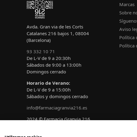
Marcas
Sobre n
Sígueno
Avda. Gran via de les Corts
Aviso le
Catalanes 216 bajos 1, 08004
Política
(Barcelona)
Política
93 332 10 71
De L-V de 9 a 20:30h
Sábados de 9:00 a 13:00h
Domingos cerrado
Horario de Verano:
De L-V de 9 a 15:00h
Sábados y domingos cerrado
info@farmaciagranvia216.es
2024 © Farmacia Granvia 216
Diseñado y desarrollado por
A!claro
Marketing