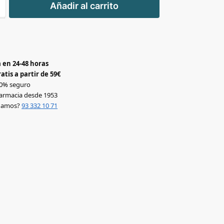
Añadir al carrito
-
 en 24-48 horas
atis a partir de 59€
0% seguro
armacia desde 1953
udamos?
93 332 10 71