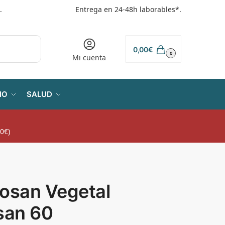
.
Entrega en 24-48h laborables*.
0,00
€
0
Mi cuenta
IO
SALUD
0€)
tosan Vegetal
san 60