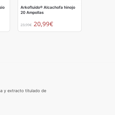
sio
Arkofluido® Alcachofa hinojo
20 Ampollas
20,99
€
23,99
€
 y extracto titulado de