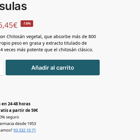
sulas
6,45
€
-18%
on Chitosán vegetal, que absorbe más de 800
ropio peso en grasa y extracto titulado de
 4 veces más potente que el chitosán clásico.
+
Añadir al carrito
-
 en 24-48 horas
atis a partir de 59€
0% seguro
armacia desde 1953
udamos?
93 332 10 71