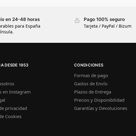
ío en 24-48 horas
Pago 100% seguro
orables para España
Tarjeta / PayPal / Bizum
ínsula.
A DESDE 1953
CONDICIONES
Formas de pago
osotros
Gastos de Envío
s en Instagram
Plazos de Entrega
gal
Precios y Disponibilidad
 de privacidad
Garantías y Devoluciones
 de Cookies