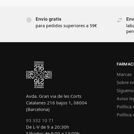
Envío gratis
Env
para pedidos superiores a 59€
lab
pen
FARMACI
Marcas
Sobre n
Sígueno
Avda. Gran via de les Corts
Aviso le
Catalanes 216 bajos 1, 08004
Política
(Barcelona)
Política
93 332 10 71
De L-V de 9 a 20:30h
Sábados de 9:00 a 13:00h