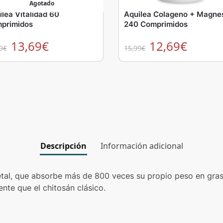
Agotado
ilea Vitalidad 60
Aquilea Colageno + Magne
primidos
240 Comprimidos
13,69
€
12,69
€
9
€
15,99
€
Descripción
Información adicional
tal, que absorbe más de 800 veces su propio peso en grasa
nte que el chitosán clásico.