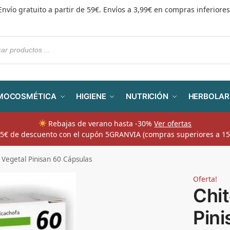
Envío gratuito a partir de 59€. Envíos a 3,99€ en compras inferiores
MOCOSMÉTICA
HIGIENE
NUTRICIÓN
HERBOLAR
Rebajas de verano hasta -30%
Ver ofertas
​ 5€ de descuento con el cupón 5GRANVIA (compras superiores a 15
 Vegetal Pinisan 60 Cápsulas
Oferta!
Chi
Pini