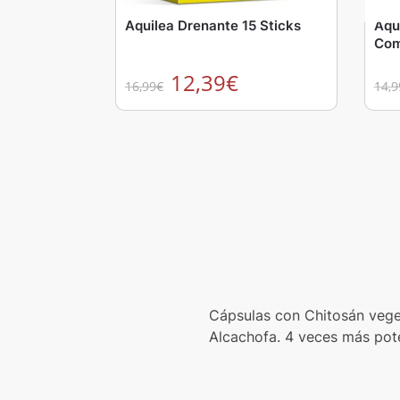
Aquilea Drenante 15 Sticks
Aqu
Com
12,39
€
16,99
€
14,9
Cápsulas con Chitosán vege
Alcachofa. 4 veces más pote