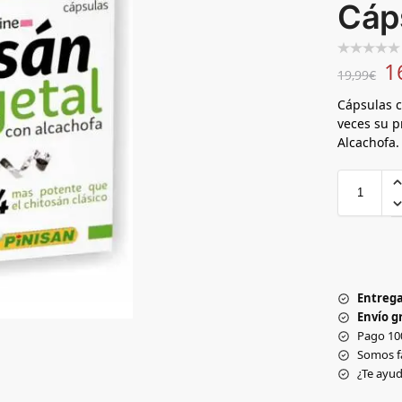
Cáp
1
19,99
€
Cápsulas c
veces su p
Alcachofa.
Entrega
Envío gr
Pago 10
Somos f
¿Te ay