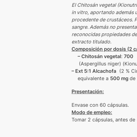
El Chitosán vegetal (Kionutr
in vitro, aportando además u
procedente de crustáceos. Po
sangre. Además no presenta n
reconocidas propiedades de 
extracto titulado.
Composición por dosis (2 c
– Chitosán vegetal
:
700
(Aspergillus niger) (Kion
– Ext 5:1 Alcachofa
(2 % Cin
equivalente a
500 mg
de
Presentación:
Envase con 60 cápsulas.
Modo de empleo:
Tomar 2 cápsulas, antes de