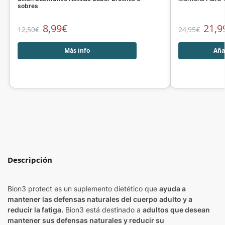
sobres
8,99
€
21,9
12,50
€
24,95
€
Más info
Añad
Descripción
Bion3 protect es un suplemento dietético que
ayuda a
mantener las defensas naturales del cuerpo adulto y a
reducir la fatiga.
Bion3 está destinado a
adultos que desean
mantener sus defensas naturales y reducir su