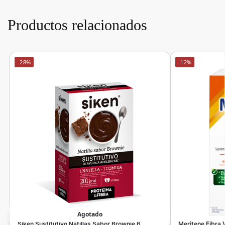
Productos relacionados
-28%
-12%
Agotado
Siken Sustitutivo Natillas Sabor Brownie 6
Meritene Fibra V