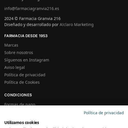
info@farmaciagranvia216.es
2024 © Farmacia Granvia 216
Diseñado y desarrollado por
A!claro Marketing
FARMACIA DESDE 1953
Marcas
Sobre nosotros
Síguenos en Instagram
Aviso legal
Política de privacidad
Política de Cookies
CONDICIONES
Formas de pago
Gastos de Envío
Política de privacidad
Plazos de Entrega
Utilizamos cookies
Precios y Disponibilidad