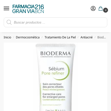
0
Rebajas de verano hasta -30%
Ver ofertas
​ 5€ de descuento con el cupón 5GRANVIA (compras superiores a 150€)
Inicio
Dermocosmética
Tratamiento De La Piel
Antiacné
Bioderma Sebium Pore Refiner 30 ml
/
/
/
/