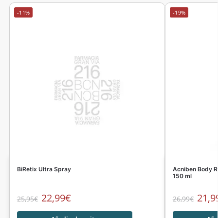
-11%
-19%
BiRetix Ultra Spray
Acniben Body R
150 ml
22,99
€
21,9
25,95
€
26,99
€