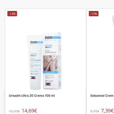
-14%
-15%
Ureadin Ultra 20 Crema 100 ml
Sebamed Crema
14,69
€
7,39
€
16,99
€
8,70
€