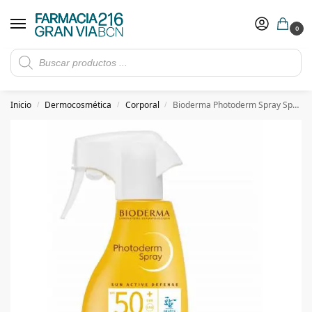
0
Rebajas de verano hasta -30%
Ver ofertas
​ 5€ de descuento con el cupón 5GRANVIA (compras superiores a 150€)
Inicio
Dermocosmética
Corporal
Bioderma Photoderm Spray Spf 50+ 300ml
/
/
/