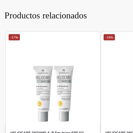
Productos relacionados
-57%
-38%
HELIOCARE 360ºMD A-R Emulsion SPF 50
HELIOCARE 360