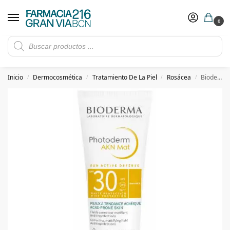
0
Rebajas de verano hasta -30%
Ver ofertas
​ 5€ de descuento con el cupón 5GRANVIA (compras superiores a 150€)
Inicio
Dermocosmética
Tratamiento De La Piel
Rosácea
Bioderma Photoderm AKN Mat 30Spf 40 ml
/
/
/
/