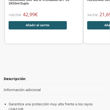
2X50ml Duplo
42,99
€
21,6
100,99
€
34,99
€
Añadir al carrito
Añad
Descripción
Información adicional
Garantiza una protección muy alta frente a los rayos
UVA/UVB.