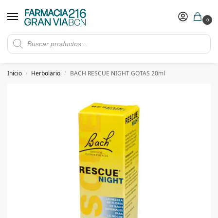
0
Rebajas de verano hasta -30%
Ver ofertas
​ 5€ de descuento con el cupón 5GRANVIA (compras superiores a 150€)
Inicio
Herbolario
BACH RESCUE NIGHT GOTAS 20ml
/
/