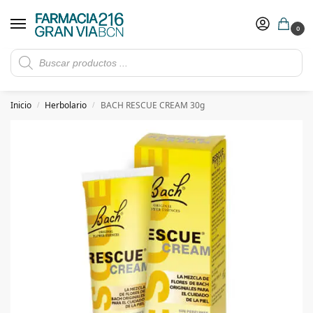
0
Rebajas de verano hasta -30%
Ver ofertas
​ 5€ de descuento con el cupón 5GRANVIA (compras superiores a 150€)
Inicio
Herbolario
BACH RESCUE CREAM 30g
/
/