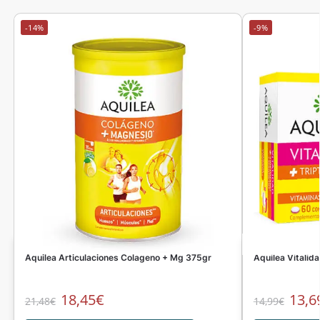
-14%
-9%
Aquilea Articulaciones Colageno + Mg 375gr
Aquilea Vitali
18,45
€
13,6
21,48
€
14,99
€