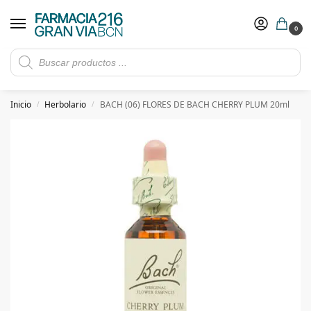
0
Rebajas de verano hasta -30%
Ver ofertas
​ 5€ de descuento con el cupón 5GRANVIA (compras superiores a 150€)
Inicio
Herbolario
BACH (06) FLORES DE BACH CHERRY PLUM 20ml
/
/