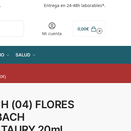
.
Entrega en 24-48h laborables*.
0,00
€
0
Mi cuenta
IO
SALUD
0€)
H (04) FLORES
BACH
TAURY 20ml