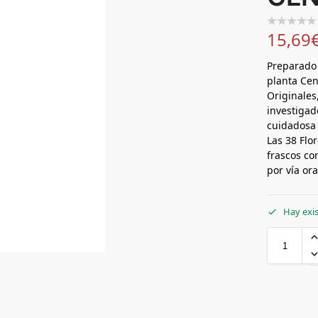
15,69
Preparado 
planta Cen
Originales
investigad
cuidadosa s
Las 38 Flo
frascos co
por vía or
Hay exi