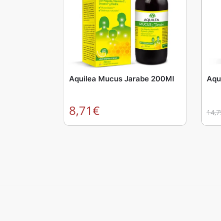
Aquilea Mucus Jarabe 200Ml
Aqui
8,71
€
14,7