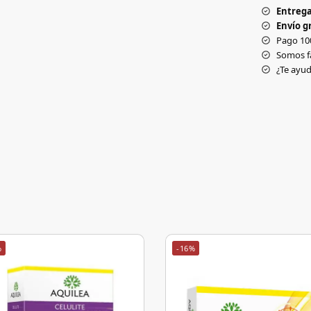
Entrega
Envío gr
Pago 10
Somos f
¿Te ay
%
-16%