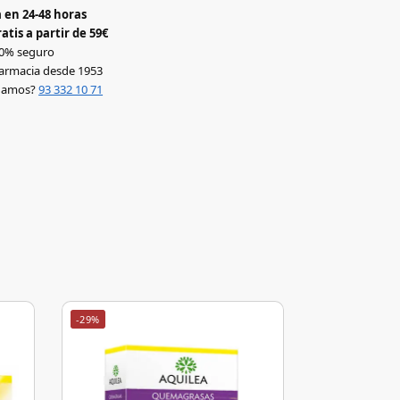
 en 24-48 horas
atis a partir de 59€
0% seguro
armacia desde 1953
udamos?
93 332 10 71
-29%