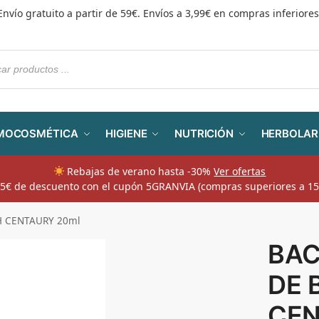
Envío gratuito a partir de 59€. Envíos a 3,99€ en compras inferiores
MOCOSMÉTICA
HIGIENE
NUTRICIÓN
HERBOLAR
Rebajas de verano hasta -30%
Ver ofertas
​ 5€ de descuento con el cupón 5GRANVIA (compras superiores a 15
H CENTAURY 20ml
BAC
DE 
CEN