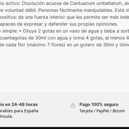
ipio activo: Disolución acuosa de Centuarium umbellatum, al
de voluntad débil. Personas fácilmente manipulables. Está d
positiva: da una fuerza interior que les permite ser más ind
 Capaces de expresar y defender sus propias opiniones.
imple: • Diluya 2 gotas en un vaso de agua y beba a sorbo
 cuentagotas de 30ml con agua y toma 4 gotas, al menos 4 
e cada flor (máximo 7 flores) en un gotero de 30ml y tóm
ío en 24-48 horas
Pago 100% seguro
orables para España
Tarjeta / PayPal / Bizum
ínsula.