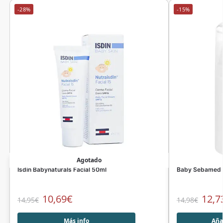
-28%
-15%
Agotado
Isdin Babynaturals Facial 50ml
Baby Sebamed C
10,69
€
12,7
14,95
€
14,98
€
Más info
Añad