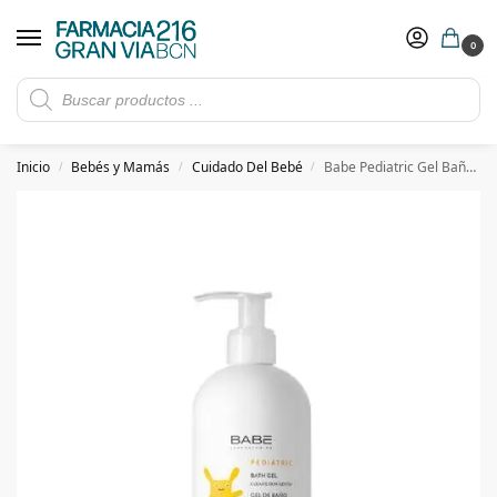
0
Rebajas de verano hasta -30%
Ver ofertas
​ 5€ de descuento con el cupón 5GRANVIA (compras superiores a 150€)
Inicio
Bebés y Mamás
Cuidado Del Bebé
Babe Pediatric Gel Baño 500 ml
/
/
/