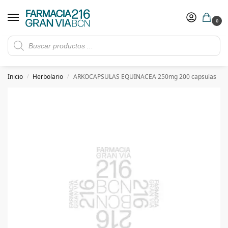
0
Rebajas de verano hasta -30%
Ver ofertas
​ 5€ de descuento con el cupón 5GRANVIA (compras superiores a 150€)
Inicio
Herbolario
ARKOCAPSULAS EQUINACEA 250mg 200 capsulas
/
/