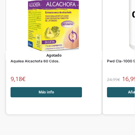
Agotado
Aquilea Alcachofa 60 Cdos.
Pwd Cla-1000 9
9,18
€
16,9
24,99
€
Más info
Añad