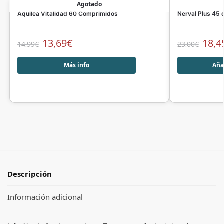
Agotado
Aquilea Vitalidad 60 Comprimidos
Nerval Plus 45 
13,69
€
18,4
14,99
€
23,00
€
Más info
Añad
Descripción
Información adicional