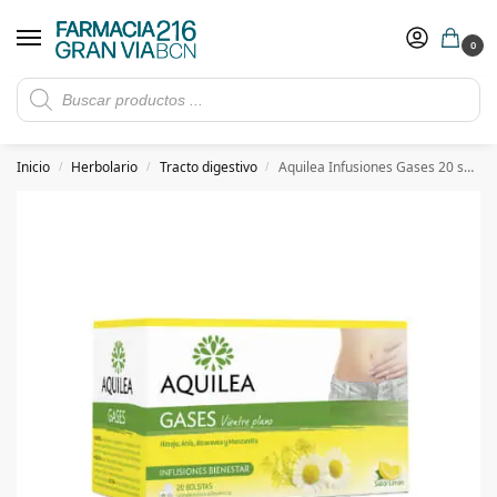
0
Rebajas de verano hasta -30%
Ver ofertas
​ 5€ de descuento con el cupón 5GRANVIA (compras superiores a 150€)
Inicio
Herbolario
Tracto digestivo
Aquilea Infusiones Gases 20 sobres
/
/
/