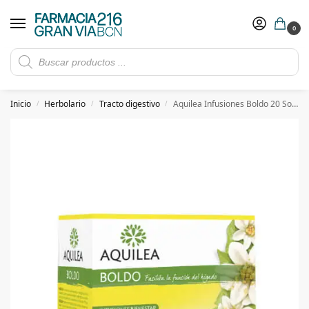
0
Rebajas de verano hasta -30%
Ver ofertas
​ 5€ de descuento con el cupón 5GRANVIA (compras superiores a 150€)
Inicio
Herbolario
Tracto digestivo
Aquilea Infusiones Boldo 20 Sobres
/
/
/