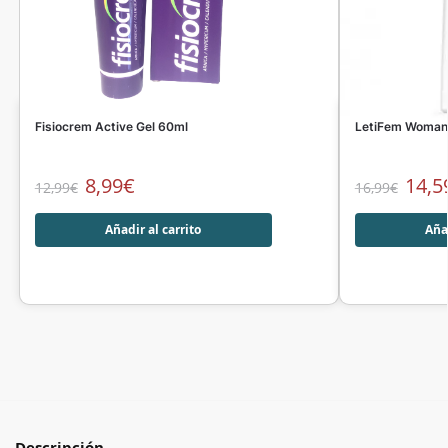
Fisiocrem Active Gel 60ml
LetiFem Woman 
8,99
€
14,5
12,99
€
16,99
€
Añadir al carrito
Añad
Descripción