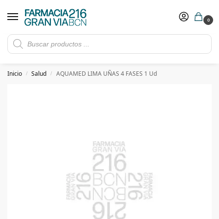
0
Rebajas de verano hasta -30%
Ver ofertas
​ 5€ de descuento con el cupón 5GRANVIA (compras superiores a 150€)
Inicio
Salud
AQUAMED LIMA UÑAS 4 FASES 1 Ud
/
/