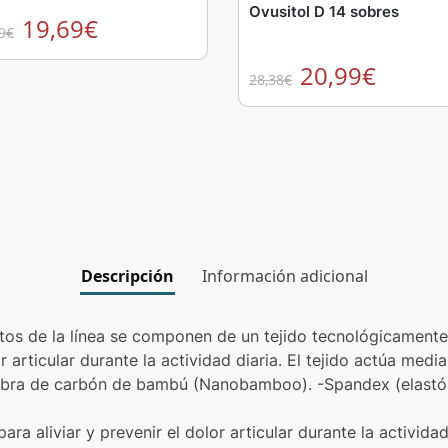
Ovusitol D 14 sobres
19,69
€
9
€
20,99
€
28,38
€
Descripción
Información adicional
ctos de la línea se componen de un tejido tecnológicamen
or articular durante la actividad diaria. El tejido actúa me
 -Fibra de carbón de bambú (Nanobamboo). -Spandex (elast
ara aliviar y prevenir el dolor articular durante la actividad 