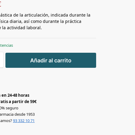
€
ástica de la articulación, indicada durante la
ísica diaria, así como durante la práctica
 la actividad laboral.
stencias
+
Añadir al carrito
-
 en 24-48 horas
atis a partir de 59€
0% seguro
armacia desde 1953
udamos?
93 332 10 71