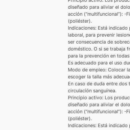
Principio activo: Los produ
diseñado para aliviar el dol
acción (“multifuncional”):
(poliéster).
Indicaciones: Está indicado p
laboral, para prevenir lesio
ser consecuencia de sobreca
doméstico. O si se trabaja f
para la prevención en todas 
Es adecuado para el uso dur
Modo de empleo: Colocar la r
escoger la talla más adecuad
En caso de duda entre dos tal
circulación sanguínea.
Principio activo: Los produ
diseñado para aliviar el dol
acción (“multifuncional”):
(poliéster).
Indicaciones: Está indicado p