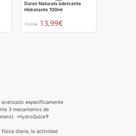
Durex Naturals lubricante
Hidratante 100ml
13,99
€
15,99
€
te avanzado específicamente
diante 3 mecanismos de
ómero). -HydroQuick®
física diaria, la actividad