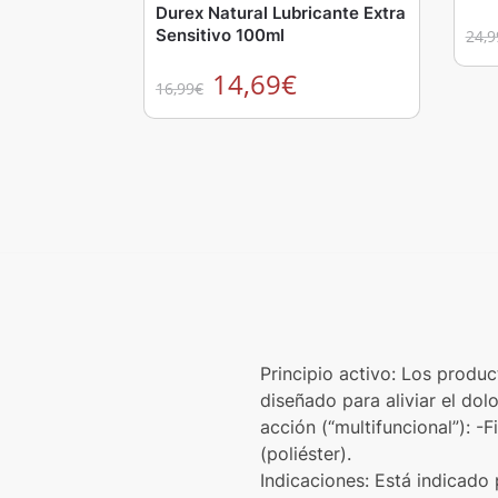
Durex Natural Lubricante Extra
Sensitivo 100ml
24,9
14,69
€
16,99
€
Principio activo: Los produ
diseñado para aliviar el dol
acción (“multifuncional”):
(poliéster).
Indicaciones: Está indicado p