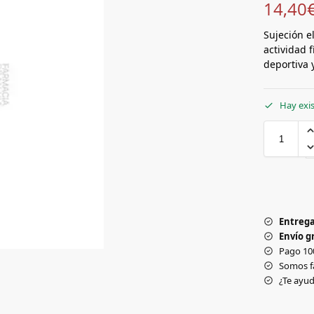
14,40
Sujeción el
actividad f
deportiva y
Hay exi
Entrega
Envío gr
Pago 10
Somos f
¿Te ay