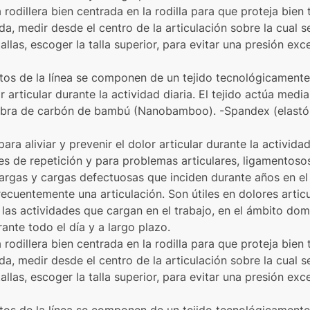
odillera bien centrada en la rodilla para que proteja bien t
a, medir desde el centro de la articulación sobre la cual se
las, escoger la talla superior, para evitar una presión exces
ctos de la línea se componen de un tejido tecnológicamen
or articular durante la actividad diaria. El tejido actúa me
 -Fibra de carbón de bambú (Nanobamboo). -Spandex (elast
ara aliviar y prevenir el dolor articular durante la actividad 
nes de repetición y para problemas articulares, ligamentos
rgas y cargas defectuosas que inciden durante años en el 
recuentemente una articulación. Son útiles en dolores artic
las actividades que cargan en el trabajo, en el ámbito domé
ante todo el día y a largo plazo.
odillera bien centrada en la rodilla para que proteja bien t
a, medir desde el centro de la articulación sobre la cual se
las, escoger la talla superior, para evitar una presión exces