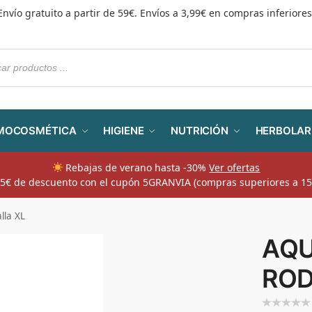
Envío gratuito a partir de 59€. Envíos a 3,99€ en compras inferiores
MOCOSMÉTICA
HIGIENE
NUTRICIÓN
HERBOLAR
Rebajas de verano hasta -30%
Ver ofertas
​ 5€ de descuento con el cupón 5GRANVIA (compras superiores a 15
la XL
AQU
ROD