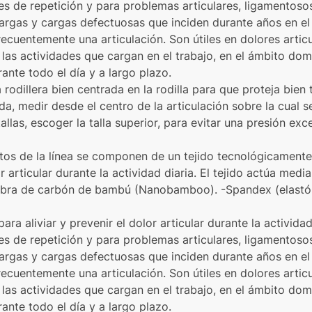
nes de repetición y para problemas articulares, ligamentos
rgas y cargas defectuosas que inciden durante años en el 
recuentemente una articulación. Son útiles en dolores artic
las actividades que cargan en el trabajo, en el ámbito domé
ante todo el día y a largo plazo.
odillera bien centrada en la rodilla para que proteja bien t
a, medir desde el centro de la articulación sobre la cual se
las, escoger la talla superior, para evitar una presión exces
ctos de la línea se componen de un tejido tecnológicamen
or articular durante la actividad diaria. El tejido actúa me
 -Fibra de carbón de bambú (Nanobamboo). -Spandex (elast
ara aliviar y prevenir el dolor articular durante la actividad 
nes de repetición y para problemas articulares, ligamentos
rgas y cargas defectuosas que inciden durante años en el 
recuentemente una articulación. Son útiles en dolores artic
las actividades que cargan en el trabajo, en el ámbito domé
ante todo el día y a largo plazo.