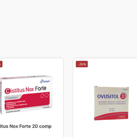
%
-26%
titus Nox Forte 20 comp