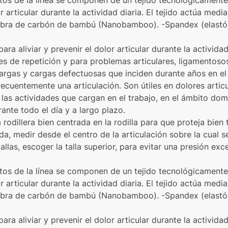
ctos de la línea se componen de un tejido tecnológicamen
or articular durante la actividad diaria. El tejido actúa me
 -Fibra de carbón de bambú (Nanobamboo). -Spandex (elast
ara aliviar y prevenir el dolor articular durante la actividad 
nes de repetición y para problemas articulares, ligamentos
rgas y cargas defectuosas que inciden durante años en el 
recuentemente una articulación. Son útiles en dolores artic
las actividades que cargan en el trabajo, en el ámbito domé
ante todo el día y a largo plazo.
odillera bien centrada en la rodilla para que proteja bien t
a, medir desde el centro de la articulación sobre la cual se
las, escoger la talla superior, para evitar una presión exces
ctos de la línea se componen de un tejido tecnológicamen
or articular durante la actividad diaria. El tejido actúa me
 -Fibra de carbón de bambú (Nanobamboo). -Spandex (elast
ara aliviar y prevenir el dolor articular durante la actividad 