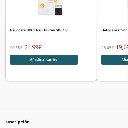
Heliocare 360º Gel Oil Free SPF 50
Heliocare Colo
21,99
€
19,6
30,55
€
25,45
€
Añadir al carrito
Añad
Descripción