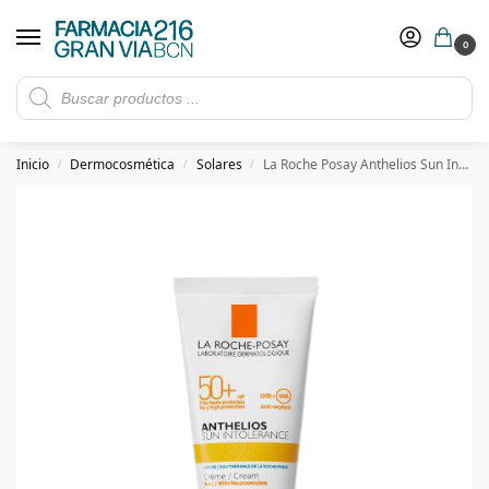
0
Rebajas de verano hasta -30%
Ver ofertas
​ 5€ de descuento con el cupón 5GRANVIA (compras superiores a 150€)
Inicio
Dermocosmética
Solares
La Roche Posay Anthelios Sun Intolerance Cream SPF50+ / UVA-PF 39 50ml
/
/
/