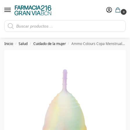
0
Rebajas de verano hasta -30%
Ver ofertas
​ 5€ de descuento con el cupón 5GRANVIA (compras superiores a 150€)
Inicio
Salud
Cuidado de la mujer
Ammo Colours Copa Menstrual Talla S
/
/
/