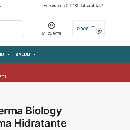
.
Entrega en 24-48h laborables*.
0,00
€
0
Mi cuenta
IO
SALUD
0€)
erma Biology
ma Hidratante