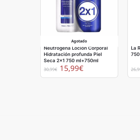
Agotado
Neutrogena Loción Corporal
La 
Hidratación profunda Piel
750
Seca 2×1 750 ml+750ml
15,99
€
30,99
€
26,9