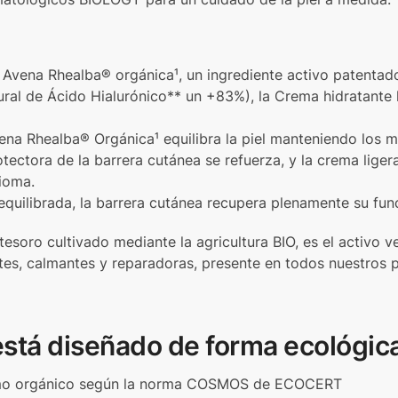
 Avena Rhealba® orgánica¹, un ingrediente activo patentad
ural de Ácido Hialurónico** un +83%), la Crema hidratante 
na Rhealba® Orgánica¹ equilibra la piel manteniendo los min
otectora de la barrera cutánea se refuerza, y la crema lig
bioma.
quilibrada, la barrera cutánea recupera plenamente su func
 tesoro cultivado mediante la agricultura BIO, es el activo
tes, calmantes y reparadoras, presente en todos nuestros 
está diseñado de forma ecológic
omo orgánico según la norma COSMOS de ECOCERT