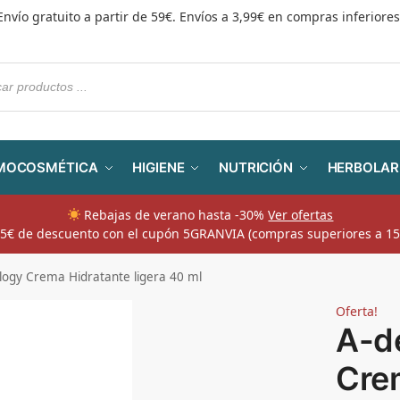
Envío gratuito a partir de 59€. Envíos a 3,99€ en compras inferiores
MOCOSMÉTICA
HIGIENE
NUTRICIÓN
HERBOLAR
Rebajas de verano hasta -30%
Ver ofertas
​ 5€ de descuento con el cupón 5GRANVIA (compras superiores a 15
logy Crema Hidratante ligera 40 ml
Oferta!
A-d
Cre