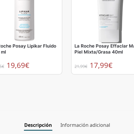
Roche Posay Lipikar Fluido
La Roche Posay Effaclar M
 ml
Piel Mixta/Grasa 40ml
19,69
€
17,99
€
5
€
21,99
€
Descripción
Información adicional