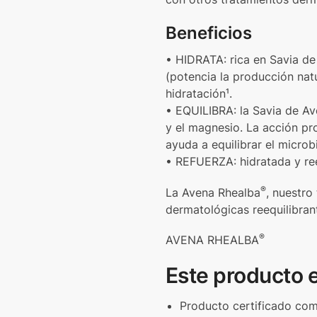
Beneficios
• HIDRATA: rica en Savia de
(potencia la producción nat
hidratación¹.
• EQUILIBRA: la Savia de Ave
y el magnesio. La acción pr
ayuda a equilibrar el micro
• REFUERZA: hidratada y ree
®
La Avena Rhealba
, nuestro
dermatológicas reequilibran
®
AVENA RHEALBA
Este producto 
Producto certificado c