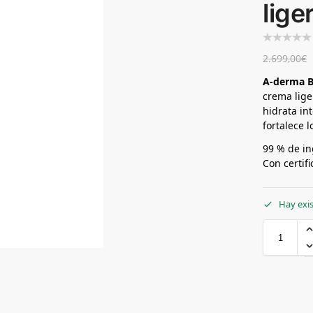
lige
2.699,00
€
A-derma B
crema lige
hidrata in
fortalece l
99 % de in
Con certif
Hay exi