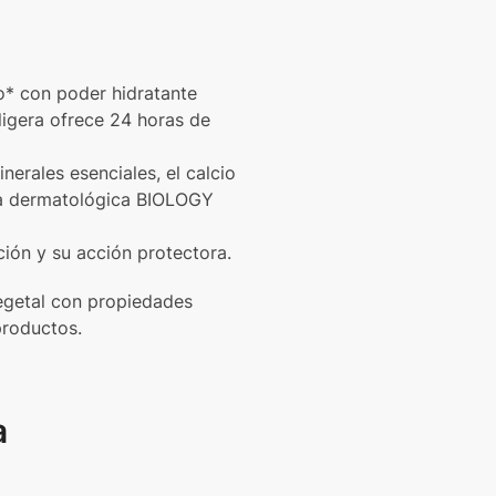
o* con poder hidratante
ligera ofrece 24 horas de
erales esenciales, el calcio
era dermatológica BIOLOGY
ión y su acción protectora.
 vegetal con propiedades
productos.
a