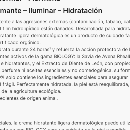
ante – Iluminar – Hidratación
stente a las agresiones externas (contaminación, tabaco, cal
l film hidrolipídico están dañados. Desarrollada para hidratar
ratante ligera dermatológica es un producto de cuidado fac
tificado orgánico.
idrata durante 24 horas¹ y refuerza la acción protectora de 
ientes activos de la gama BIOLOGY: la Savia de Avena Rhea
 e hidratantes, y el Extracto de Diente de León, con propi
in perfume ni aceites esenciales y no comedogénica, su fórm
9% solo contiene los ingredientes esenciales para asegurar
 frágil. Perfectamente hidratada, la piel está reequilibrada,
e la agricultura ecológica.
redientes de origen animal.
iales, la crema hidratante ligera dermatológica puede util
matológicos BIOLOGY para un cuidado de la piel a medida.