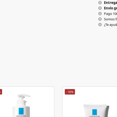
Entrega
Envío gr
Pago 10
Somos f
¿Te ay
%
-18%