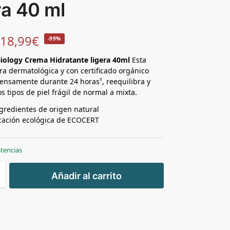
ra 40 ml
18,99
€
-99%
iology Crema Hidratante ligera 40ml
Esta
ra dermatológica y con certificado orgánico
tensamente durante 24 horas¹, reequilibra y
os tipos de piel frágil de normal a mixta.
gredientes de origen natural
icación ecológica de ECOCERT
stencias
+
Añadir al carrito
-