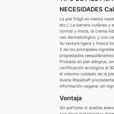
NECESIDADES Calm
La piel frágil es menos resi
etc.). La barrera cutánea y e
normal y mixta, la crema hid
vez dermatológico y con cer
Su textura ligera y fresca h
2 de los principales ingred
propiedades reequilibrantes
Probada en piel alérgica, s
certificación ecológica al 9
el máximo cuidado de la piel
Avena Rhealba® procedente d
Información vegana: sin ing
Ventaja
Sin perfume ni aceites esenc
con otros tratamientos der