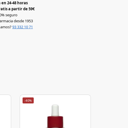
 en 24-48 horas
atis a partir de 59€
0% seguro
armacia desde 1953
udamos?
93 332 10 71
-40%