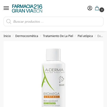
0
Rebajas de verano hasta -30%
Ver ofertas
​ 5€ de descuento con el cupón 5GRANVIA (compras superiores a 150€)
Inicio
Dermocosmética
Tratamiento De La Piel
Piel atópica
Exomega Control Baño Calmante 250ml
/
/
/
/