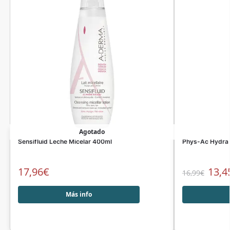
Agotado
Sensifluid Leche Micelar 400ml
Phys-Ac Hydra
17,96
€
13,4
16,99
€
Más info