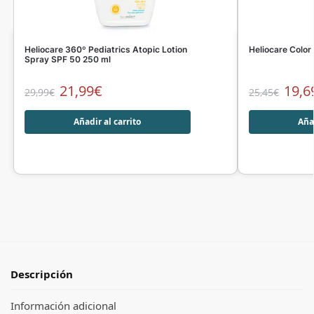
Heliocare 360º Pediatrics Atopic Lotion
Heliocare Colo
Spray SPF 50 250 ml
21,99
€
19,6
29,99
€
25,45
€
Añadir al carrito
Añad
Descripción
Información adicional