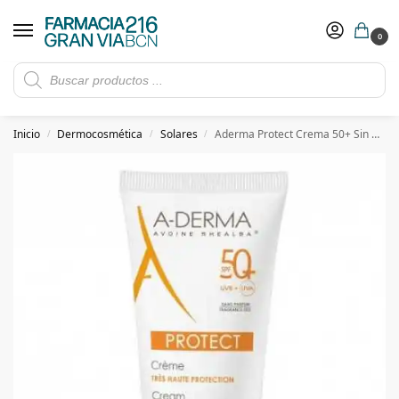
0
Rebajas de verano hasta -30%
Ver ofertas
​ 5€ de descuento con el cupón 5GRANVIA (compras superiores a 150€)
Inicio
Dermocosmética
Solares
Aderma Protect Crema 50+ Sin Perfume 40ml
/
/
/