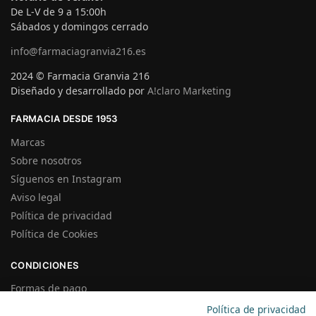
De L-V de 9 a 15:00h
Sábados y domingos cerrado
info@farmaciagranvia216.es
2024 © Farmacia Granvia 216
Diseñado y desarrollado por
A!claro Marketing
FARMACIA DESDE 1953
Marcas
Sobre nosotros
Síguenos en Instagram
Aviso legal
Política de privacidad
Política de Cookies
CONDICIONES
Formas de pago
Gastos de Envío
Política de privacidad