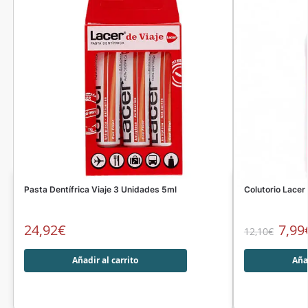
Pasta Dentífrica Viaje 3 Unidades 5ml
Colutorio Lacer
24,92
€
7,99
12,10
€
Añadir al carrito
Añad