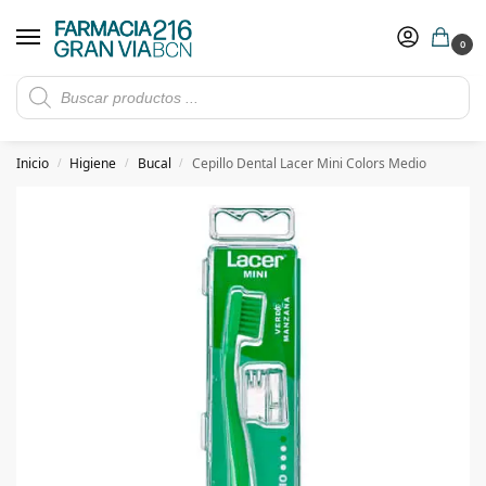
0
Rebajas de verano hasta -30%
Ver ofertas
​ 5€ de descuento con el cupón 5GRANVIA (compras superiores a 150€)
Inicio
Higiene
Bucal
Cepillo Dental Lacer Mini Colors Medio
/
/
/